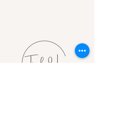
Jouw fotograaf voor gezin,
zwangerschap, newborn- en familie
fotografie.
Contact
Tineke de Lange