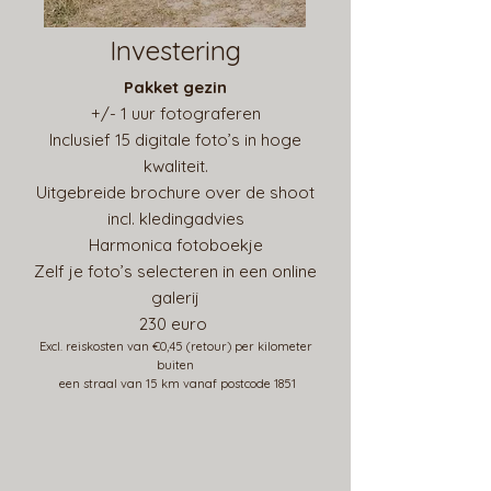
Investering
Pakket gezin
+/- 1 uur fotograferen
Inclusief 15 digitale foto’s in hoge
kwaliteit.
Uitgebreide brochure over de shoot
incl. kledingadvies
Harmonica fotoboekje
Zelf je foto’s selecteren in een online
galerij
230 euro
Excl. reiskosten van €0,45 (retour) per kilometer
buiten
een stra
al van 15 km v
ana
f postcode 1851