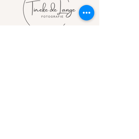
Jouw fotograaf voor gezin,
zwangerschap, newborn- en familie
fotografie.
Contact
Tineke de Lange
tineke_de_lange@hotmail.com
06 12721932
© 2026 by Tineke de Lange
Powered and secured by
Wix