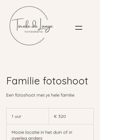
Familie fotoshoot
Een fotoshoot met je hele familie
€
320
1 uur
1
€ 320
u
u
Mooie locatie in het duin of in
overleg anders